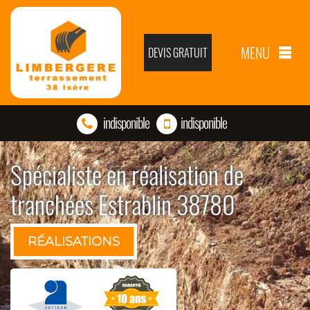
MENU
DEVIS GRATUIT
indisponible
indisponible
Spécialiste en réalisation de
tranchées Estrablin 38780
RÉALISATIONS