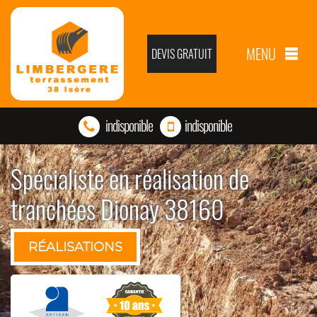
MENU
DEVIS GRATUIT
indisponible
indisponible
Spécialiste en réalisation de
tranchées Dionay 38160
RÉALISATIONS