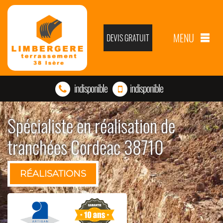
MENU
DEVIS GRATUIT
indisponible
indisponible
Spécialiste en réalisation de
tranchées Cordeac 38710
RÉALISATIONS