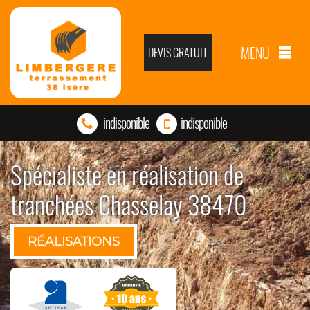
MENU
DEVIS GRATUIT
indisponible
indisponible
Spécialiste en réalisation de
tranchées Chasselay 38470
RÉALISATIONS