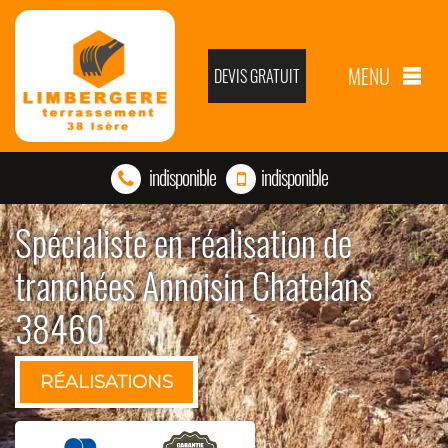
MENU
DEVIS GRATUIT
indisponible
indisponible
Spécialiste en réalisation de
tranchées Annoisin Chatelans
38460
RÉALISATIONS