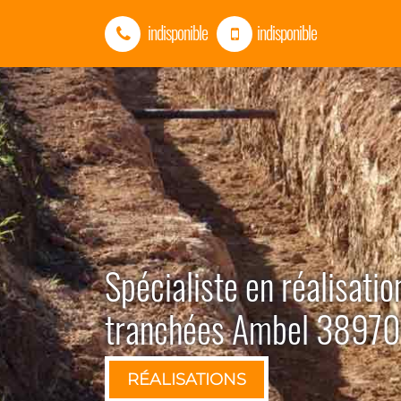
indisponible
indisponible
Spécialiste en réalisatio
tranchées Ambel 38970
RÉALISATIONS