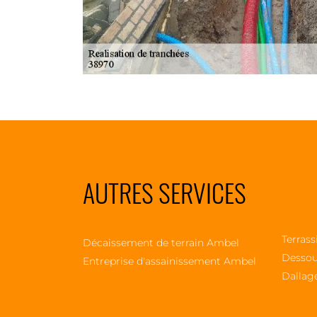
AUTRES SERVICES
Terras
Décaissement de terrain Ambel
Dessou
Entreprise d'assainissement Ambel
Dallag