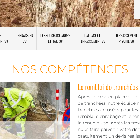
E
TERRASSIER
DESSOUCHAGE ARBRE
DALLAGE ET
TERRASSEMENT
ENT 38
38
ET HAIE 38
TERRASSEMENT 38
PISCINE 38
NOS COMPÉTENCES
Le remblai de tranchées
Après la mise en place et la 
de tranchées, notre équipe 
tranchées creusées pour les 
remblai d’enrobage et le rem
la tenue du sol après les tra
nous faire parvenir votre de
gratuitement un devis réalis