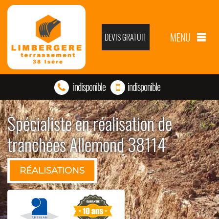
MENU
DEVIS GRATUIT
indisponible
indisponible
Spécialiste en réalisation de
tranchées Allemond 38114
RÉALISATIONS