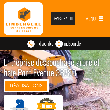
MENU
DEVIS GRATUIT
indisponible
indisponible
Entreprise dessouchage arbre et
haie Pont Eveque 38780
RÉALISATIONS