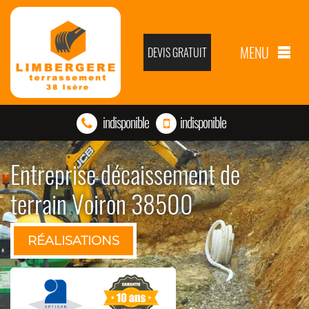
MENU
DEVIS GRATUIT
indisponible
indisponible
Entreprise décaissement de
terrain Voiron 38500
RÉALISATIONS