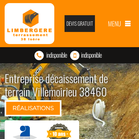
MENU
DEVIS GRATUIT
indisponible
indisponible
Entreprise décaissement de
terrain Villemoirieu 38460
RÉALISATIONS