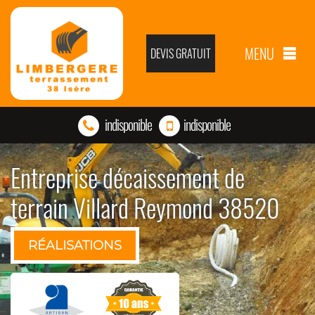
MENU
DEVIS GRATUIT
indisponible
indisponible
Entreprise décaissement de
terrain Villard Reymond 38520
RÉALISATIONS