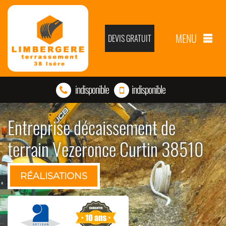
MENU
DEVIS GRATUIT
indisponible
indisponible
Entreprise décaissement de
terrain Vezeronce Curtin 38510
RÉALISATIONS