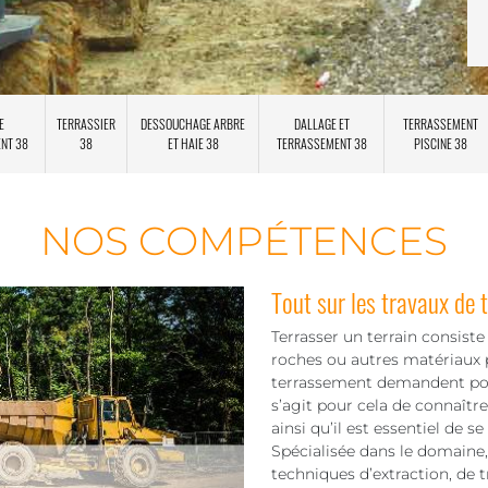
E
TERRASSIER
DESSOUCHAGE ARBRE
DALLAGE ET
TERRASSEMENT
ENT 38
38
ET HAIE 38
TERRASSEMENT 38
PISCINE 38
NOS COMPÉTENCES
Tout sur les travaux d
Terrasser un terrain consist
roches ou autres matériaux p
terrassement demandent pour
s’agit pour cela de connaître 
ainsi qu’il est essentiel de 
Spécialisée dans le domaine
techniques d’extraction, de 