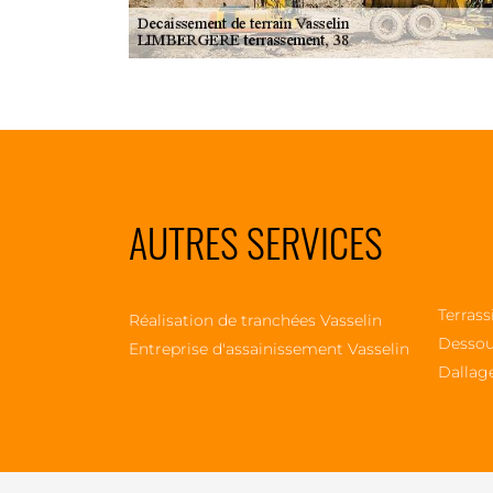
AUTRES SERVICES
Terrass
Réalisation de tranchées Vasselin
Dessou
Entreprise d'assainissement Vasselin
Dallag