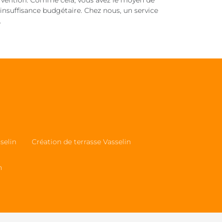
rvention. Comme cela, vous avez le moyen de
’insuffisance budgétaire. Chez nous, un service
.
selin
Création de terrasse Vasselin
n