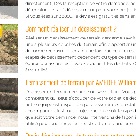
directement. Dès la réception de votre demande, no
déterminer le tarif décaissement pour votre projet. N
Si vous êtes sur 38890, le devis est gratuit et sans 
Comment réaliser un décaissement ?
Réaliser un décaissement de terrain demande savoir-f
une à plusieurs couches du terrain afin d’apporter u
de forme recouvre le terrain une fois que celui-ci est
étapes de décaissement dépendent du type de terrain
équipe qui assure les travaux évacuent les déchets. 
être utilisé.
Terrassement de terrain par AMEDEE Willia
Décaisser un terrain demande un savoir-faire. Vous 
compétent qui peut s’occuper de votre projet de déc
notre équipe est disponible pour assurer des prestat
accompagne ainsi tout projet quel que soit le type de
que soit votre demande, nous intervenons de façon à 
utilisé pour une nouvelle infrastructure ou une const
Devis décaissement de terrain par notre serv