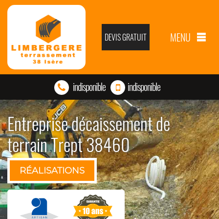
MENU
DEVIS GRATUIT
indisponible
indisponible
Entreprise décaissement de
terrain Trept 38460
RÉALISATIONS