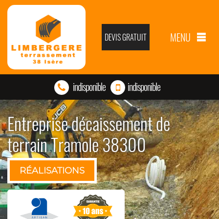
MENU
DEVIS GRATUIT
indisponible
indisponible
Entreprise décaissement de
terrain Tramole 38300
RÉALISATIONS