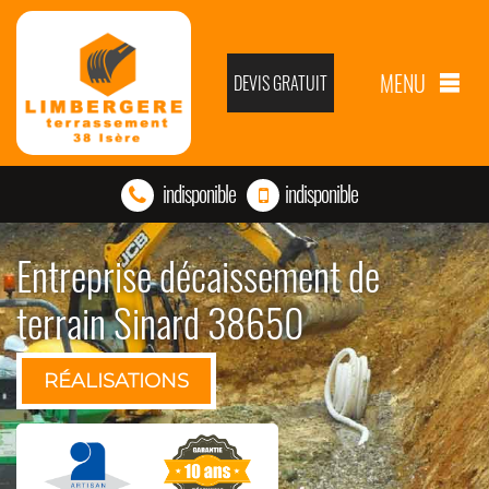
MENU
DEVIS GRATUIT
indisponible
indisponible
Entreprise décaissement de
terrain Sinard 38650
RÉALISATIONS