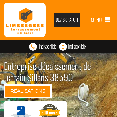
MENU
DEVIS GRATUIT
indisponible
indisponible
Entreprise décaissement de
terrain Sillans 38590
RÉALISATIONS