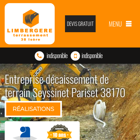
MENU
DEVIS GRATUIT
indisponible
indisponible
Entreprise décaissement de
terrain Seyssinet Pariset 38170
RÉALISATIONS