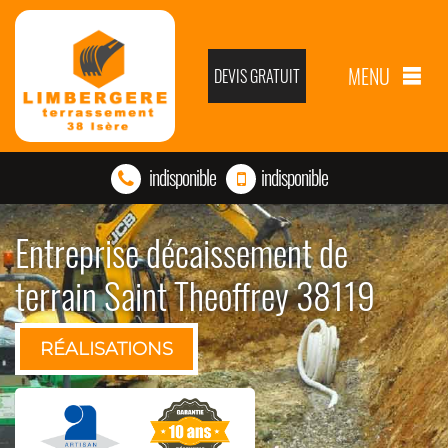
MENU
DEVIS GRATUIT
indisponible
indisponible
Entreprise décaissement de
terrain Saint Theoffrey 38119
RÉALISATIONS