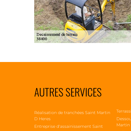
AUTRES SERVICES
Terrass
Réalisation de tranchées Saint Martin
D Heres
Dessou
Martin
Entreprise d'assainissement Saint