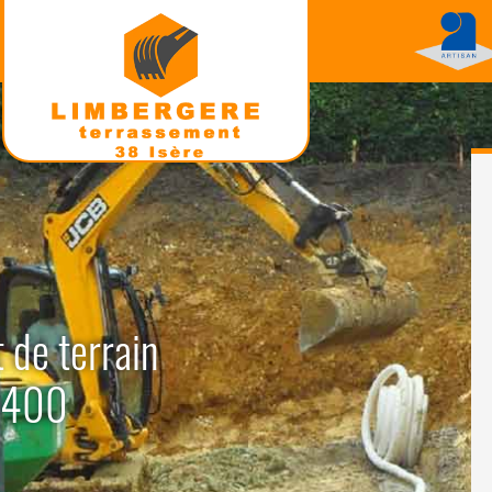
 de terrain
38400