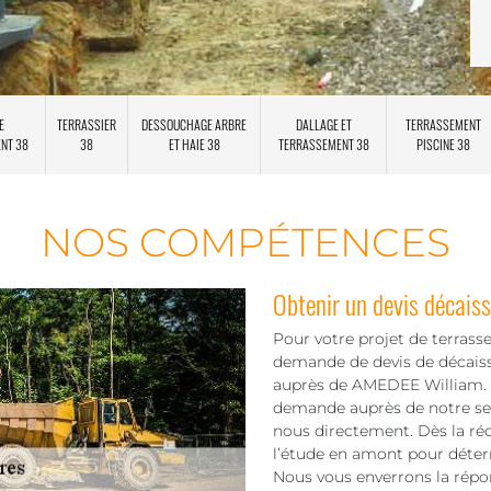
E
TERRASSIER
DESSOUCHAGE ARBRE
DALLAGE ET
TERRASSEMENT
ENT 38
38
ET HAIE 38
TERRASSEMENT 38
PISCINE 38
NOS COMPÉTENCES
Obtenir un devis décais
Pour votre projet de terrass
demande de devis de décaiss
auprès de AMEDEE William. Pou
demande auprès de notre serv
nous directement. Dès la ré
l’étude en amont pour déterm
Nous vous enverrons la répons