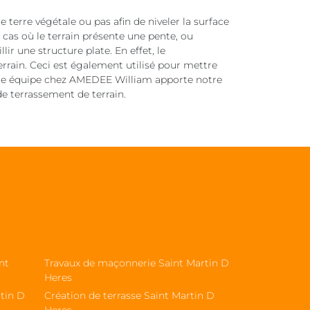
 terre végétale ou pas afin de niveler la surface
s cas où le terrain présente une pente, ou
llir une structure plate. En effet, le
errain. Ceci est également utilisé pour mettre
Notre équipe chez AMEDEE William apporte notre
e terrassement de terrain.
nt
Travaux de maçonnerie Saint Martin D
Heres
tin D
Création de terrasse Saint Martin D