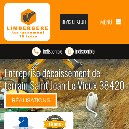
MENU
DEVIS GRATUIT
indisponible
indisponible
Entreprise décaissement de
terrain Saint Jean Le Vieux 38420
RÉALISATIONS