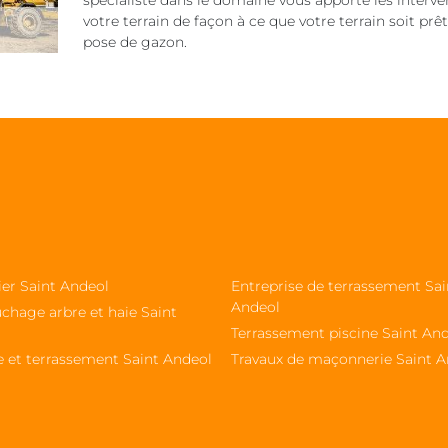
spécialiste dans le domaine vous apporte les interve
votre terrain de façon à ce que votre terrain soit prêt
pose de gazon.
ier Saint Andeol
Entreprise de terrassement Sai
Andeol
chage arbre et haie Saint
Terrassement piscine Saint An
e et terrassement Saint Andeol
Travaux de maçonnerie Saint A