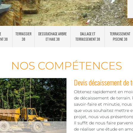
E
TERRASSIER
DESSOUCHAGE ARBRE
DALLAGE ET
TERRASSEMENT
ENT 38
38
ET HAIE 38
TERRASSEMENT 38
PISCINE 38
NOS COMPÉTENCES
Devis décaissement de t
Obtenez rapidement en moins
de décaissement de terrain.
savoir-faire et minutie, nou
que vous souhaitez mettre en
projet, nous vous présentons 
Il suffit de nous faire parve
de réaliser une étude en amo