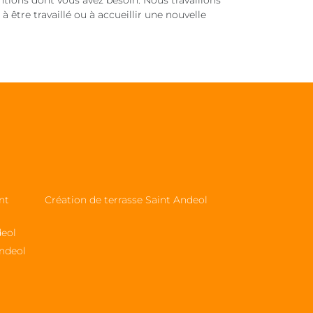
ntions dont vous avez besoin. Nous travaillons
 à être travaillé ou à accueillir une nouvelle
nt
Création de terrasse Saint Andeol
deol
ndeol