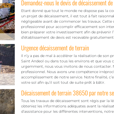
Demandez-nous le devis de décaissement de v
Etant donné que tout le monde ne dispose pas la c
un projet de décaissement, il est tout à fait raisonn
négligeable avant de commencer les travaux. Cette d
professionnel pour accomplir efficacement son inte
bien préparer votre investissement afin de prévenir l
d’établissement de devis est recevable gratuitement
Urgence décaissement de terrain
Il n’y a pas de mal à accélérer la réalisation de son 
Saint Andeol ou dans tous les environs et que vous ch
urgemment, nous vous invitons de nous contacter. 
professionnel. Nous avons une compétence irréproch
accomplissement de notre service. Notre finalité, c’est 
votre sol afin qu’il soit tout de suite prêt à bâtir.
Décaissement de terrain 38650 par notre se
Tous les travaux de décaissement sont régis par la lé
obteniez les informations adéquates avant la réalisat
d’assistance pour les différentes interventions, not