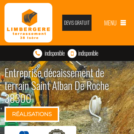
MENU
DEVIS GRATUIT
indisponible
indisponible
Entreprise décaissement de
terrain Saint Alban De Roche
38300
RÉALISATIONS