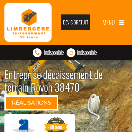
MENU
DEVIS GRATUIT
indisponible
indisponible
Entreprise décaissement de
terrain Rovon 38470
RÉALISATIONS