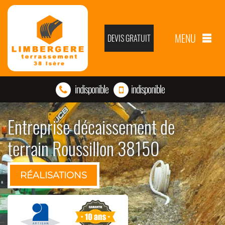
MENU
DEVIS GRATUIT
indisponible
indisponible
Entreprise décaissement de
terrain Roussillon 38150
RÉALISATIONS