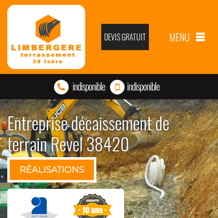
MENU
DEVIS GRATUIT
indisponible
indisponible
Entreprise décaissement de
terrain Revel 38420
RÉALISATIONS