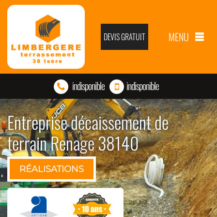
MENU
DEVIS GRATUIT
indisponible
indisponible
Entreprise décaissement de
terrain Renage 38140
RÉALISATIONS