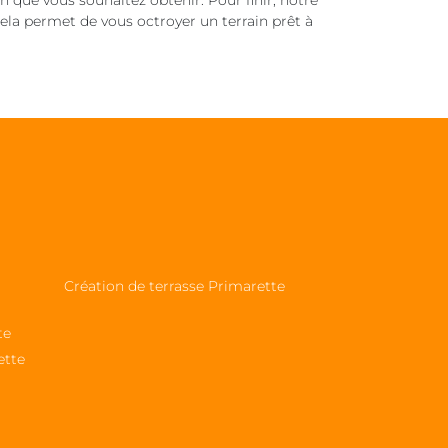
 que vous souhaitez obtenir. Pour finir, notre
Cela permet de vous octroyer un terrain prêt à
Création de terrasse Primarette
te
ette