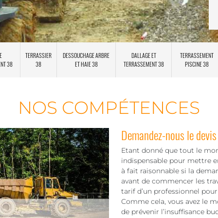
E
TERRASSIER
DESSOUCHAGE ARBRE
DALLAGE ET
TERRASSEMENT
ENT 38
38
ET HAIE 38
TERRASSEMENT 38
PISCINE 38
NOS COMPÉTENCES
Demandez-nous le devis 
Etant donné que tout le mo
indispensable pour mettre e
à fait raisonnable si la dem
avant de commencer les trav
tarif d’un professionnel pou
Comme cela, vous avez le mo
de prévenir l’insuffisance b