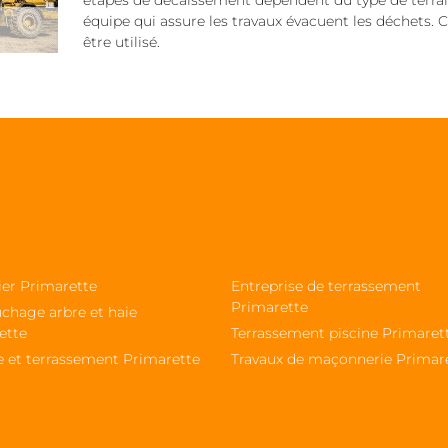
étapes de décaissement dépendent du type de terrain
équipe qui assure les travaux évacuent les déchets. 
être utilisé.
ier Primarette
Entreprise de terrassement
Primarette
chage arbre et haie
ette
Terrassement piscine Primaret
e et terrassement Primarette
Travaux de maçonnerie Primar