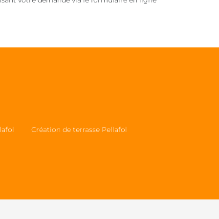
alisant votre demande via le formulaire en ligne
lafol
Création de terrasse Pellafol