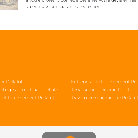
à votre projet. Obtenez à cet effet votre devis en ré
ou en nous contactant directement.
ier Pellafol
Entreprise de terrassement Pel
chage arbre et haie Pellafol
Terrassement piscine Pellafol
 et terrassement Pellafol
Travaux de maçonnerie Pellafol