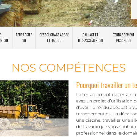
E
TERRASSIER
DESSOUCHAGE ARBRE
DALLAGE ET
TERRASSEMENT
ENT 38
38
ET HAIE 38
TERRASSEMENT 38
PISCINE 38
NOS COMPÉTENCES
Pourquoi travailler un te
Le terrassement de terrain à 
avez un projet d’utilisation d
d’avoir le rendu adéquat à vo
terrassement ou un décaissem
une piscine, travailler une al
de travaux que vous souhaitez
professionnel dans le domai