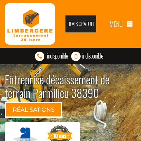
MENU
DEVIS GRATUIT
indisponible
indisponible
Entreprise décaissement de
terrain Parmilieu 38390
RÉALISATIONS