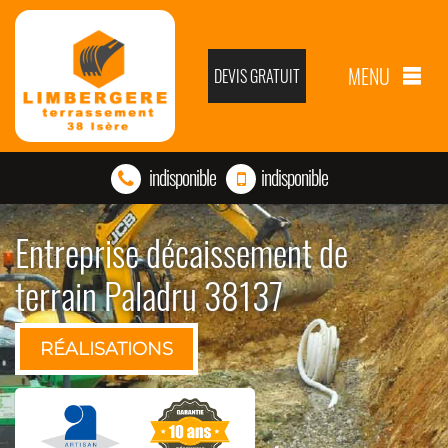
MENU
DEVIS GRATUIT
indisponible
indisponible
Entreprise décaissement de
terrain Paladru 38137
RÉALISATIONS