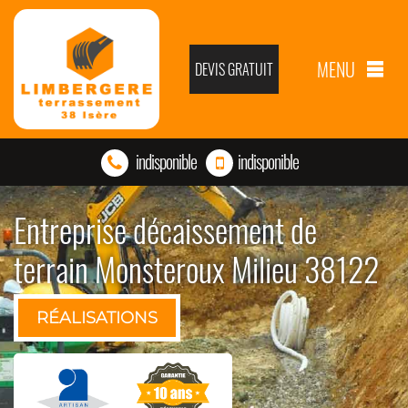
MENU
DEVIS GRATUIT
indisponible
indisponible
Entreprise décaissement de
terrain Monsteroux Milieu 38122
RÉALISATIONS