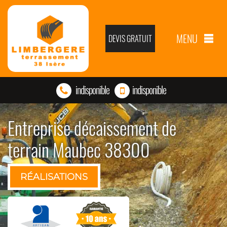
MENU
DEVIS GRATUIT
indisponible
indisponible
Entreprise décaissement de
terrain Maubec 38300
RÉALISATIONS