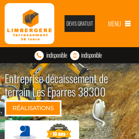
MENU
DEVIS GRATUIT
indisponible
indisponible
Entreprise décaissement de
terrain Les Eparres 38300
RÉALISATIONS