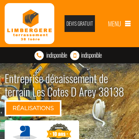
MENU
DEVIS GRATUIT
indisponible
indisponible
Entreprise décaissement de
terrain Les Cotes D Arey 38138
RÉALISATIONS