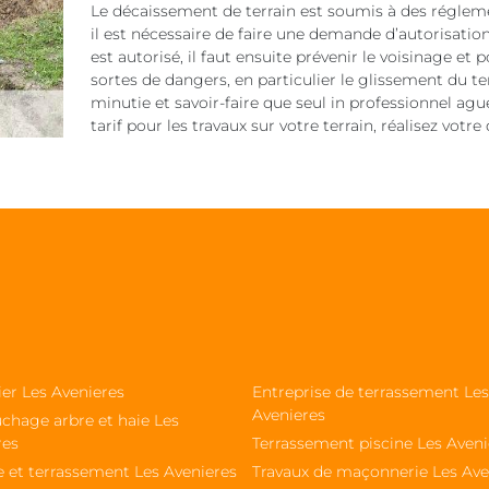
Le décaissement de terrain est soumis à des réglement
il est nécessaire de faire une demande d’autorisatio
est autorisé, il faut ensuite prévenir le voisinage 
sortes de dangers, en particulier le glissement du te
minutie et savoir-faire que seul in professionnel aguer
tarif pour les travaux sur votre terrain, réalisez vot
ier Les Avenieres
Entreprise de terrassement Les
Avenieres
chage arbre et haie Les
res
Terrassement piscine Les Aveni
e et terrassement Les Avenieres
Travaux de maçonnerie Les Ave