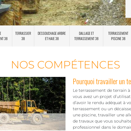
E
TERRASSIER
DESSOUCHAGE ARBRE
DALLAGE ET
TERRASSEMENT
ENT 38
38
ET HAIE 38
TERRASSEMENT 38
PISCINE 38
NOS COMPÉTENCES
Pourquoi travailler un te
Le terrassement de terrain à 
vous avez un projet d’utilisat
d’avoir le rendu adéquat à vo
terrassement ou un décaissem
une piscine, travailler une al
de travaux que vous souhaitez
professionnel dans le domai