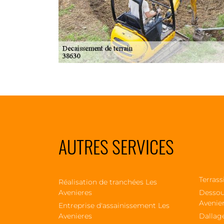
AUTRES SERVICES
Terrass
Réalisation de tranchées Les
Avenieres
Dessou
Avenie
Entreprise d'assainissement Les
Avenieres
Dallag