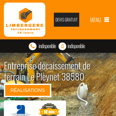
MENU
DEVIS GRATUIT
indisponible
indisponible
Entreprise décaissement de
terrain Le Pleynet 38580
RÉALISATIONS