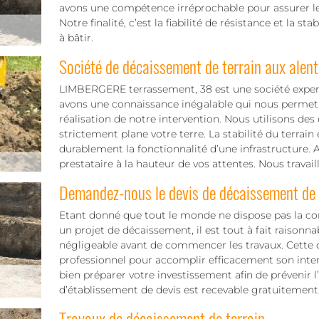
avons une compétence irréprochable pour assurer le
Notre finalité, c’est la fiabilité de résistance et la sta
à bâtir.
Société de décaissement de terrain aux alen
LIMBERGERE terrassement, 38 est une société expert
avons une connaissance inégalable qui nous permet 
réalisation de notre intervention. Nous utilisons des
strictement plane votre terre. La stabilité du terrain
durablement la fonctionnalité d’une infrastructure. Al
prestataire à la hauteur de vos attentes. Nous travail
Demandez-nous le devis de décaissement de v
Etant donné que tout le monde ne dispose pas la c
un projet de décaissement, il est tout à fait raisonn
négligeable avant de commencer les travaux. Cette d
professionnel pour accomplir efficacement son inte
bien préparer votre investissement afin de prévenir l
d’établissement de devis est recevable gratuitement
Travaux de décaissement de terrain