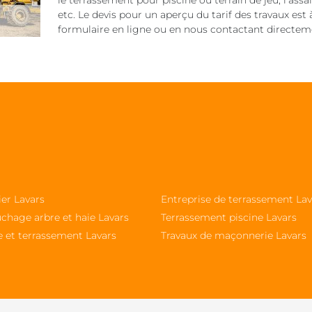
le terrassement pour piscine ou terrain de jeu, l’as
etc. Le devis pour un aperçu du tarif des travaux est
formulaire en ligne ou en nous contactant directem
ier Lavars
Entreprise de terrassement Lav
chage arbre et haie Lavars
Terrassement piscine Lavars
e et terrassement Lavars
Travaux de maçonnerie Lavars