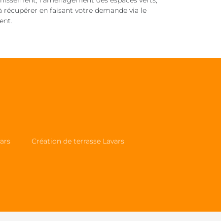
sainissement, l’aménagement des espaces verts,
 à récupérer en faisant votre demande via le
ent.
ars
Création de terrasse Lavars