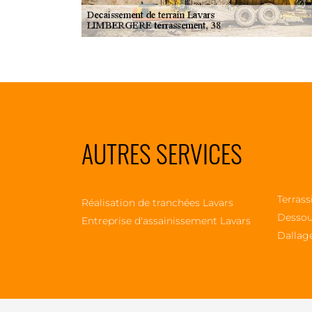
AUTRES SERVICES
Terrass
Réalisation de tranchées Lavars
Dessou
Entreprise d'assainissement Lavars
Dallag