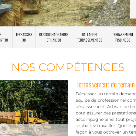
E
TERRASSIER
DESSOUCHAGE ARBRE
DALLAGE ET
TERRASSEMENT
ENT 38
38
ET HAIE 38
TERRASSEMENT 38
PISCINE 38
NOS COMPÉTENCES
Terrassement de terrai
Décaisser un terrain demand
équipe de professionnel com
décaissement. Artisan de ter
pour assurer des prestations
accompagne ainsi tout projet
souhaitez travailler. Quelle
façon à vous octroyer un terr