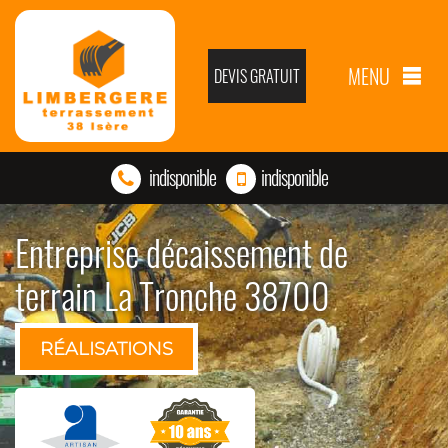
MENU
DEVIS GRATUIT
indisponible
indisponible
Entreprise décaissement de
terrain La Tronche 38700
RÉALISATIONS