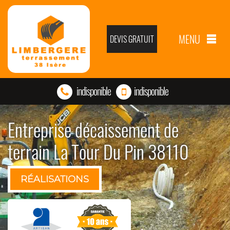
MENU
DEVIS GRATUIT
indisponible
indisponible
Entreprise décaissement de
terrain La Tour Du Pin 38110
RÉALISATIONS