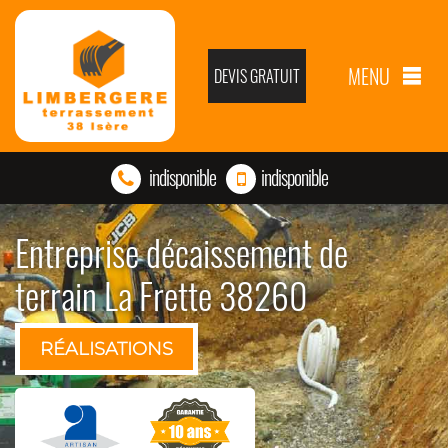
MENU
DEVIS GRATUIT
indisponible
indisponible
Entreprise décaissement de
terrain La Frette 38260
RÉALISATIONS