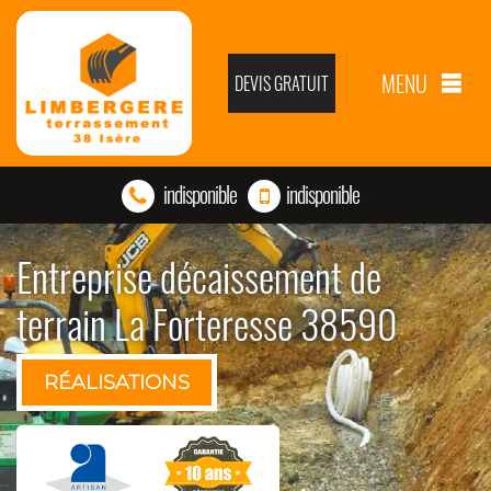
MENU
DEVIS GRATUIT
indisponible
indisponible
Entreprise décaissement de
terrain La Forteresse 38590
RÉALISATIONS