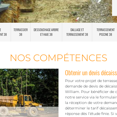
E
TERRASSIER
DESSOUCHAGE ARBRE
DALLAGE ET
TERRASSEMENT
ENT 38
38
ET HAIE 38
TERRASSEMENT 38
PISCINE 38
NOS COMPÉTENCES
Obtenir un devis décais
Pour votre projet de terrass
demande de devis de décais
William. Pour bénéficier de c
notre service via le formula
la réception de votre deman
déterminer le tarif décaisse
réponse dès l’étude finie. Si 