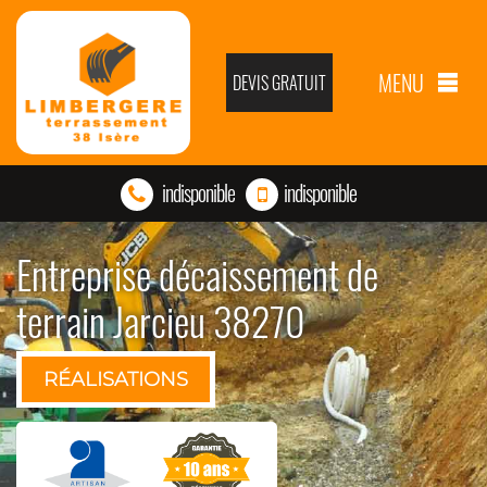
MENU
DEVIS GRATUIT
indisponible
indisponible
Entreprise décaissement de
terrain Jarcieu 38270
RÉALISATIONS