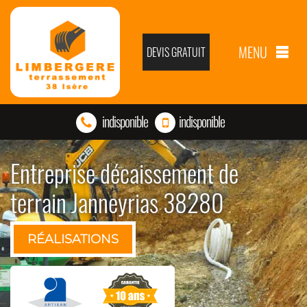
MENU
DEVIS GRATUIT
indisponible
indisponible
Entreprise décaissement de
terrain Janneyrias 38280
RÉALISATIONS