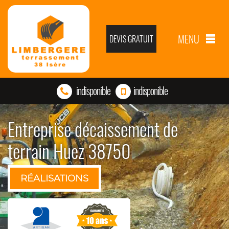
MENU
DEVIS GRATUIT
indisponible
indisponible
Entreprise décaissement de
terrain Huez 38750
RÉALISATIONS