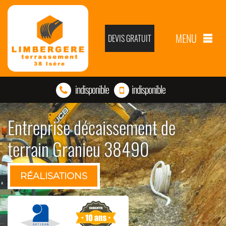
MENU
DEVIS GRATUIT
indisponible
indisponible
Entreprise décaissement de
terrain Granieu 38490
RÉALISATIONS