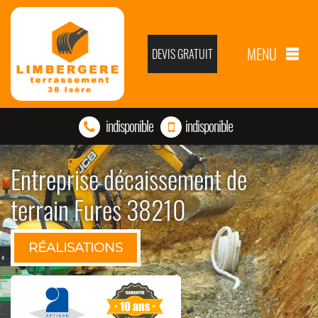
MENU
DEVIS GRATUIT
indisponible
indisponible
Entreprise décaissement de
terrain Fures 38210
RÉALISATIONS