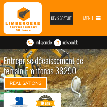
MENU
DEVIS GRATUIT
indisponible
indisponible
Entreprise décaissement de
terrain Frontonas 38290
RÉALISATIONS