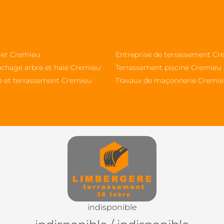
sier Cremieu
Entreprise de terrassement Cr
chage arbre et haie Cremieu
Terrassement piscine Cremieu
e et terrassement Cremieu
Travaux de maçonnerie Cremi
indisponible