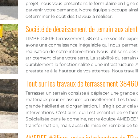
projet, nous vous présentons le formulaire en ligne ou
parvenir votre demande. Notre équipe s’occupe ainsi
déterminer le coût des travaux à réaliser.
Société de décaissement de terrain aux alen
LIMBERGERE terrassement, 38 est une société expert
avons une connaissance inégalable qui nous permet 
réalisation de notre intervention. Nous utilisons des
strictement plane votre terre. La stabilité du terrain
durablement la fonctionnalité d’une infrastructure. Al
prestataire à la hauteur de vos attentes. Nous trava
Tout sur les travaux de terrassement 38460
Terrasser un terrain consiste à déplacer une grande 
matériaux pour en assurer un nivellement. Les trav
grande habileté et d’organisation. Il s’agit pour cela 
interventions. C’est ainsi qu’il est essentiel de se f
Spécialisée dans le domaine, notre équipe AMEDEE Wi
transformation, mais aussi de mise en remblai de tou
AMEDEE William- votre interlocuteur de TP