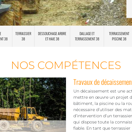
E
TERRASSIER
DESSOUCHAGE ARBRE
DALLAGE ET
TERRASSEMENT
ENT 38
38
ET HAIE 38
TERRASSEMENT 38
PISCINE 38
NOS COMPÉTENCES
Travaux de décaissement
Un décaissement est une acti
mettre en œuvre un projet d
bâtiment, la piscine ou la rou
nécessaire d’utiliser des ma
d’intervention d’un terrassie
qui dispose toute la connais
fiable. En tant que terrassie